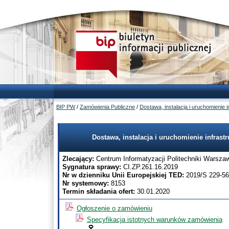
BIP PW
/
Zamówienia Publiczne
/
Dostawa, instalacja i uruchomienie 
Dostawa, instalacja i uruchomienie infrast
Zlecający:
Centrum Informatyzacji Politechniki Warszaw
Sygnatura sprawy:
CI.ZP.261.16.2019
Nr w dzienniku Unii Europejskiej TED:
2019/S 229-5
Nr systemowy:
8153
Termin składania ofert:
30.01.2020
Ogłoszenie o zamówieniu
Specyfikacja istotnych warunków zamówienia